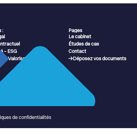
 :
Pages
gal
Le cabinet
ntractuel
Études de cas
té – ESG
Contact
on / Valorisation
Déposez vos documents
tiques de confidentialités