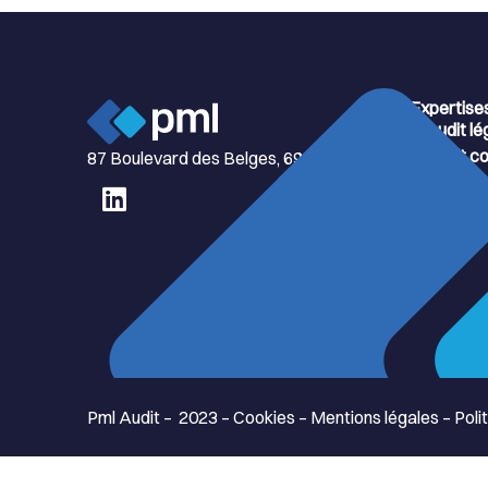
Expertises
Audit lé
Audit co
87 Boulevard des Belges, 69006 Lyon
Durabili
Évaluati
Pml Audit – 2023 –
Cookies
–
Mentions légales
–
Poli